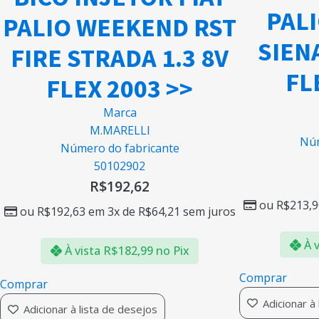
PAL
PALIO WEEKEND RST
SIEN
FIRE STRADA 1.3 8V
FL
FLEX 2003 >>
Marca
M.MARELLI
Núm
Número do fabricante
50102902
R$
192,62
ou
R$
213,9
ou
R$
192,63
em 3x de
R$
64,21
sem juros
À v
À vista
R$
182,99
no Pix
Comprar
Comprar
Adicionar à
Adicionar à lista de desejos