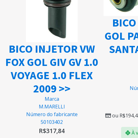
BICO
GOL P
BICO INJETOR VW
SANTA
FOX GOL GIV GV 1.0
VOYAGE 1.0 FLEX
2009 >>
Núm
Marca
M.MARELLI
Número do fabricante
ou
R$
194,4
50103402
R$
317,84
À v