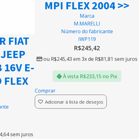
MPI FLEX 2004 >>
Marca
M.MARELLI
Número do fabricante
R FIAT
IWP119
R$
245,42
 JEEP
ou
R$
245,43
em 3x de
R$
81,81
sem juros
 16V E-
À vista
R$
233,15
no Pix
 FLEX
Comprar
Adicionar à lista de desejos
ante
4,64
sem juros