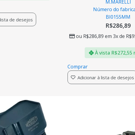
M.MARELLI
Número do fabric
BI0155MM
 lista de desejos
R$
286,89
ou
R$
286,89
em 3x de
R$
9
À vista
R$
272,55
Comprar
Adicionar à lista de desejos