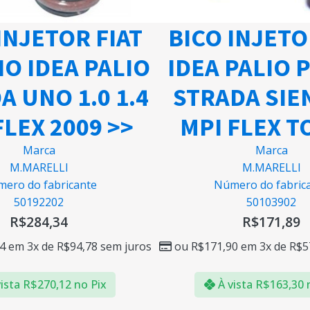
INJETOR FIAT
BICO INJETO
NO IDEA PALIO
IDEA PALIO
A UNO 1.0 1.4
STRADA SIEN
FLEX 2009 >>
MPI FLEX 
Marca
Marca
M.MARELLI
M.MARELLI
ero do fabricante
Número do fabric
50192202
50103902
R$
284,34
R$
171,89
4
em 3x de
R$
94,78
sem juros
ou
R$
171,90
em 3x de
R$
5
ista
R$
270,12
no Pix
À vista
R$
163,30