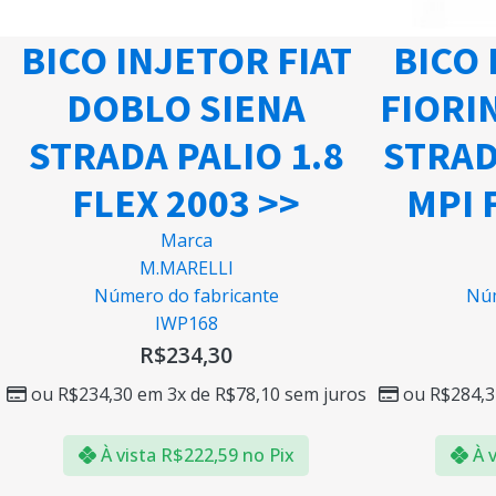
BICO INJETOR FIAT
BICO 
DOBLO SIENA
FIORI
STRADA PALIO 1.8
STRAD
FLEX 2003 >>
MPI 
Marca
M.MARELLI
Número do fabricante
Núm
IWP168
R$
234,30
ou
R$
234,30
em 3x de
R$
78,10
sem juros
ou
R$
284,3
À vista
R$
222,59
no Pix
À v