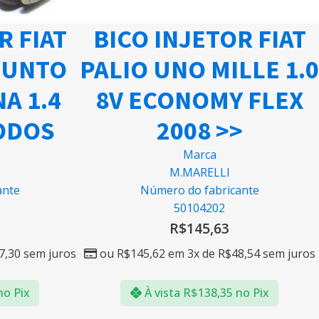
R FIAT
BICO INJETOR FIAT
 PUNTO
PALIO UNO MILLE 1.0
A 1.4
8V ECONOMY FLEX
TODOS
2008 >>
Marca
M.MARELLI
ante
Número do fabricante
50104202
R$
145,63
7,30
sem juros
ou
R$
145,62
em 3x de
R$
48,54
sem juros
no Pix
À vista
R$
138,35
no Pix