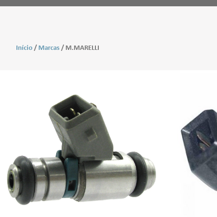
Início
/
Marcas
/ M.MARELLI