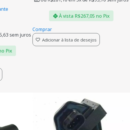
ante
À vista
R$
267,05
no Pix
Comprar
5,63
sem juros
Adicionar à lista de desejos
no Pix