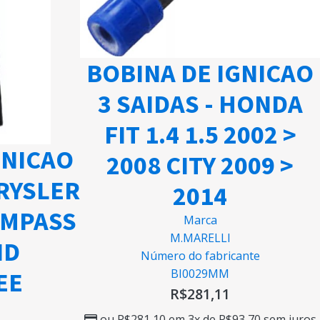
BOBINA DE IGNICAO
3 SAIDAS - HONDA
FIT 1.4 1.5 2002 >
GNICAO
2008 CITY 2009 >
HRYSLER
2014
OMPASS
Marca
M.MARELLI
ND
Número do fabricante
BI0029MM
EE
R$
281,11
ou
R$
281,10
em 3x de
R$
93,70
sem juros