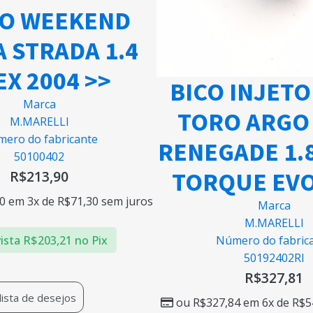
IO WEEKEND
A STRADA 1.4
EX 2004 >>
BICO INJETO
Marca
TORO ARGO
M.MARELLI
ero do fabricante
RENEGADE 1.8
50100402
TORQUE EVO
R$
213,90
0
em 3x de
R$
71,30
sem juros
Marca
M.MARELLI
Número do fabric
ista
R$
203,21
no Pix
50192402RI
R$
327,81
 lista de desejos
ou
R$
327,84
em 6x de
R$
5