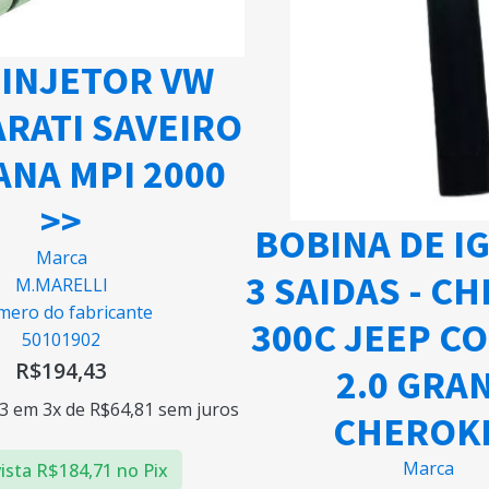
 INJETOR VW
ARATI SAVEIRO
NA MPI 2000
>>
BOBINA DE I
Marca
3 SAIDAS - C
M.MARELLI
ero do fabricante
300C JEEP C
50101902
R$
194,43
2.0 GRA
3
em 3x de
R$
64,81
sem juros
CHEROK
Marca
ista
R$
184,71
no Pix