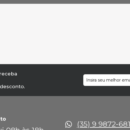
 receba
 desconto.
to
(35) 9 9872-68