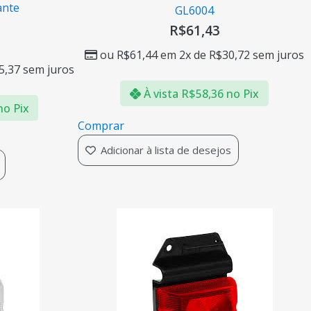
ante
GL6004
R$
61,43
ou
R$
61,44
em 2x de
R$
30,72
sem juros
5,37
sem juros
À vista
R$
58,36
no Pix
no Pix
Comprar
Adicionar à lista de desejos