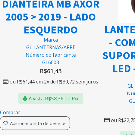
DIANTEIRA MB AXOR
2005 > 2019 - LADO
LANTE
ESQUERDO
- CO
Marca
GL LANTERNAS/ARPE
SUPOR
Número do fabricante
GL6003
LED 
R$
61,43
ou
R$
61,44
em 2x de
R$
30,72
sem juros
GL
Núm
À vista
R$
58,36
no Pix
GL
Comprar
ou
R$
22,7
Adicionar à lista de desejos