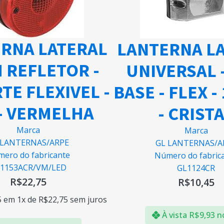
RNA LATERAL
LANTERNA L
M REFLETOR -
UNIVERSAL 
TE FLEXIVEL -
BASE - FLEX -
- VERMELHA
- CRIST
Marca
Marca
 LANTERNAS/ARPE
GL LANTERNAS/A
ero do fabricante
Número do fabric
1153ACR/VM/LED
GL1124CR
R$
22,75
R$
10,45
5
em 1x de
R$
22,75
sem juros
À vista
R$
9,93
n