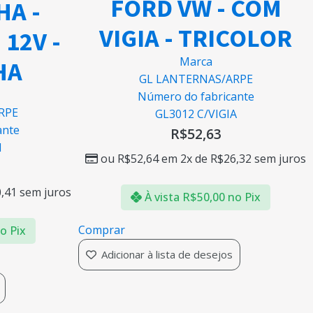
FORD VW - COM
HA -
VIGIA - TRICOLOR
 12V -
Marca
HA
GL LANTERNAS/ARPE
Número do fabricante
RPE
GL3012 C/VIGIA
ante
R$
52,63
M
ou
R$
52,64
em 2x de
R$
26,32
sem juros
,41
sem juros
À vista
R$
50,00
no Pix
Comprar
o Pix
Adicionar à lista de desejos