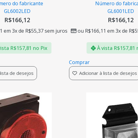
ero do fabricante
Número do fabric
GL6002LED
GL6001LED
R$
166,12
R$
166,12
1
em 3x de
R$
55,37
sem juros
ou
R$
166,11
em 3x de
R$
5
ista
R$
157,81
no Pix
À vista
R$
157,81
Comprar
 lista de desejos
Adicionar à lista de desejos