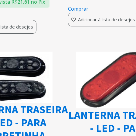
vista
R$
21,61
no Pix
Comprar
Adicionar à lista de desejos
 lista de desejos
RNA TRASEIRA
LANTERNA TR
LED - PARA
- LED - P
RETINHA -