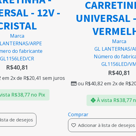
CARRETIN
RSAL - 12V -
UNIVERSAL -
CRISTAL
VERMEL
Marca
Marca
 LANTERNAS/ARPE
GL LANTERNAS/A
ero do fabricante
Número do fabric
GL1156LED/CR
GL1156LED/V
R$
40,81
R$
40,81
2
em 2x de
R$
20,41
sem juros
ou
R$
40,82
em 2x de
R$
20
vista
R$
38,77
no Pix
À vista
R$
38,77
n
Comprar
 lista de desejos
Adicionar à lista de desejos