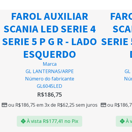
FAROL AUXILIAR
FARO
SCANIA LED SERIE 4
SCA
SERIE 5 P G R - LADO
SERIE 
ESQUERDO
Marca
GL LANTERNAS/ARPE
GL
Número do fabricante
Núm
GL6045LED
R$
186,75
ou
R$
186,75
em 3x de
R$
62,25
sem juros
ou
R$
186,7
À vista
R$
177,41
no Pix
À v