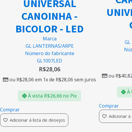
UNIVERSAL
UNIVE
CANOINHA -
BICOLOR - LED
Marca
GL
GL LANTERNAS/ARPE
Núm
Número do fabricante
GL1007LED
R$
28,06
ou
R$
40,8
ou
R$
28,06
em 1x de
R$
28,06
sem juros
À 
À vista
R$
26,66
no Pix
Comprar
Comprar
Adicionar à
Adicionar à lista de desejos