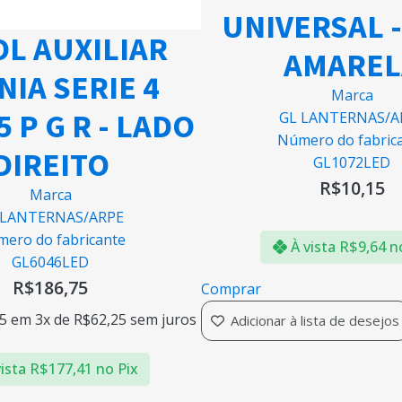
UNIVERSAL -
L AUXILIAR
AMAREL
NIA SERIE 4
Marca
5 P G R - LADO
GL LANTERNAS/A
Número do fabric
DIREITO
GL1072LED
R$
10,15
Marca
 LANTERNAS/ARPE
ero do fabricante
À vista
R$
9,64
n
GL6046LED
R$
186,75
Comprar
5
em 3x de
R$
62,25
sem juros
Adicionar à lista de desejos
ista
R$
177,41
no Pix