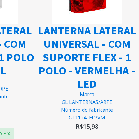
ATERAL
LANTERNA LATERAL
- COM
UNIVERSAL - COM
 1 POLO
SUPORTE FLEX - 1
AL
POLO - VERMELHA -
LED
RPE
Marca
ante
GL LANTERNAS/ARPE
Número do fabricante
GL1124LED/VM
R$
15,98
o Pix