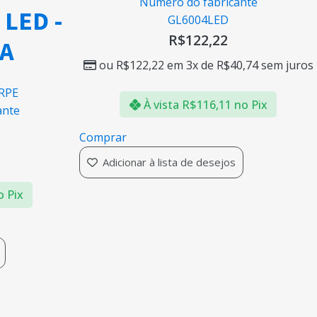
Número do fabricante
 LED -
GL6004LED
R$
122,22
A
ou
R$
122,22
em 3x de
R$
40,74
sem juros
RPE
À vista
R$
116,11
no Pix
ante
Comprar
Adicionar à lista de desejos
o Pix