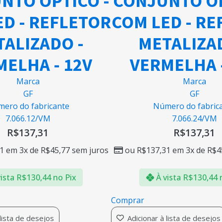
NTO OPTICO -
CONJUNTO OP
ED - REFLETOR
COM LED - RE
ALIZADO -
METALIZA
MELHA - 12V
VERMELHA -
Marca
Marca
GF
GF
ero do fabricante
Número do fabric
7.066.12/VM
7.066.24/VM
R$
137,31
R$
137,31
1
em 3x de
R$
45,77
sem juros
ou
R$
137,31
em 3x de
R$
4
ista
R$
130,44
no Pix
À vista
R$
130,44
Comprar
 lista de desejos
Adicionar à lista de desejos