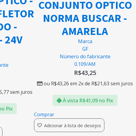
TICO -
CONJUNTO OPTICO
FLETOR
NORMA BUSCAR -
DO -
AMARELA
 24V
Marca
GF
Número do fabricante
0.109/AM
ante
R$
43,25
ou
R$
43,26
em 2x de
R$
21,63
sem juros
5,77
sem juros
À vista
R$
41,09
no Pix
no Pix
Comprar
Adicionar à lista de desejos