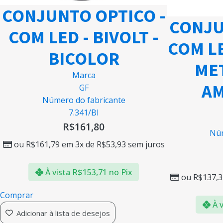
CONJUNTO OPTICO -
CONJU
COM LED - BIVOLT -
COM L
BICOLOR
MET
Marca
AM
GF
Número do fabricante
7.341/BI
R$
161,80
Núm
ou
R$
161,79
em 3x de
R$
53,93
sem juros
À vista
R$
153,71
no Pix
ou
R$
137,3
Comprar
À v
Adicionar à lista de desejos