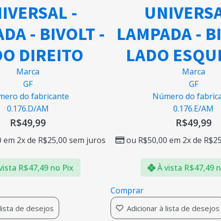
IVERSAL -
UNIVERSA
DA - BIVOLT -
LAMPADA - BI
O DIREITO
LADO ESQU
Marca
Marca
GF
GF
ero do fabricante
Número do fabric
0.176.D/AM
0.176.E/AM
R$
49,99
R$
49,99
0
em 2x de
R$
25,00
sem juros
ou
R$
50,00
em 2x de
R$
25
vista
R$
47,49
no Pix
À vista
R$
47,49
n
Comprar
 lista de desejos
Adicionar à lista de desejos