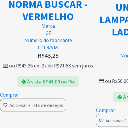
NORMA BUSCAR -
UN
VERMELHO
LAMPA
Marca
LAD
GF
Número do fabricante
0.109/VM
R$
43,25
Núm
ou
R$
43,26
em 2x de
R$
21,63
sem juros
ou
R$
50,0
À vista
R$
41,09
no Pix
Comprar
À 
Adicionar à lista de desejos
Comprar
Adicionar à