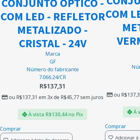
CONJU
CONJUNTO OPTICO -
COM L
COM LED - REFLETOR
MET
METALIZADO -
VER
CRISTAL - 24V
Marca
GF
Núm
Número do fabricante
7.066.24/CR
R$
137,31
ou
R$
137,3
ou
R$
137,31
em 3x de
R$
45,77
sem juros
À v
À vista
R$
130,44
no Pix
Comprar
Comprar
Adicionar à
Adicionar à lista de desejos