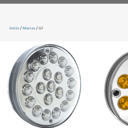
Início
/
Marcas
/ GF