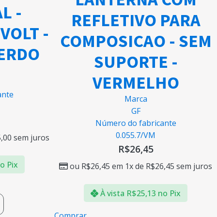
L -
REFLETIVO PARA
VOLT -
COMPOSICAO - SEM
ERDO
SUPORTE -
VERMELHO
ante
Marca
GF
Número do fabricante
0.055.7/VM
,00
sem juros
R$
26,45
o Pix
ou
R$
26,45
em 1x de
R$
26,45
sem juros
À vista
R$
25,13
no Pix
Comprar