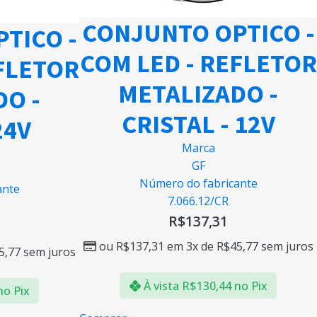
CONJUNTO OPTICO -
TICO -
COM LED - REFLETOR
FLETOR
METALIZADO -
DO -
CRISTAL - 12V
24V
Marca
GF
Número do fabricante
ante
7.066.12/CR
R$
137,31
ou
R$
137,31
em 3x de
R$
45,77
sem juros
5,77
sem juros
À vista
R$
130,44
no Pix
no Pix