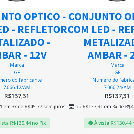
NTO OPTICO -
CONJUNTO OP
ED - REFLETOR
COM LED - RE
ALIZADO -
METALIZA
BAR - 12V
AMBAR - 
Marca
Marca
GF
GF
ero do fabricante
Número do fabric
7.066.12/AM
7.066.24/AM
R$
137,31
R$
137,31
1
em 3x de
R$
45,77
sem juros
ou
R$
137,31
em 3x de
R$
4
ista
R$
130,44
no Pix
À vista
R$
130,44