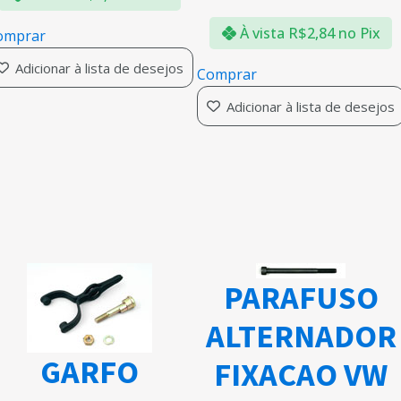
À vista
R$
2,84
no Pix
omprar
Adicionar à lista de desejos
Comprar
Adicionar à lista de desejos
PARAFUSO
ALTERNADOR
GARFO
FIXACAO VW