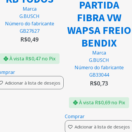
PARTIDA
Marca
FIBRA VW
G.BUSCH
Número do fabricante
WAPSA FREIO
GB27627
R$
0,49
BENDIX
Marca
À vista
R$
0,47
no Pix
G.BUSCH
Número do fabricante
omprar
GB33044
R$
0,73
Adicionar à lista de desejos
À vista
R$
0,69
no Pix
Comprar
Adicionar à lista de desejos