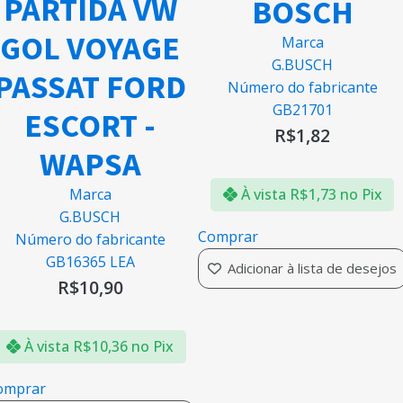
PARTIDA VW
BOSCH
GOL VOYAGE
Marca
G.BUSCH
PASSAT FORD
Número do fabricante
GB21701
ESCORT -
R$
1,82
WAPSA
Marca
À vista
R$
1,73
no Pix
G.BUSCH
Comprar
Número do fabricante
GB16365 LEA
Adicionar à lista de desejos
R$
10,90
À vista
R$
10,36
no Pix
omprar