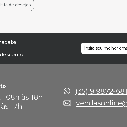
 lista de desejos
 receba
 desconto.
to
(35) 9 9872-68
i 08h às 18h
vendasonline@
 às 17h