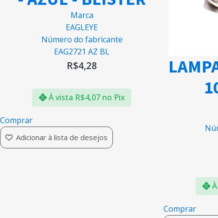
Marca
EAGLEYE
Número do fabricante
EAG2721 AZ BL
LAMPA
R$
4,28
1
À vista
R$
4,07
no Pix
Comprar
Núm
Adicionar à lista de desejos
À
Comprar