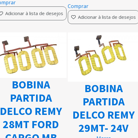
omprar
Comprar
Adicionar à lista de desejos
Adicionar à lista de desejos
BOBINA
BOBINA
PARTIDA
PARTIDA
DELCO REMY
DELCO REMY
28MT FORD
29MT- 24V
CARGO MB