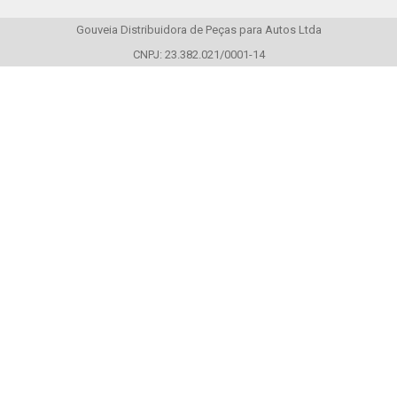
Gouveia Distribuidora de Peças para Autos Ltda
CNPJ: 23.382.021/0001-14