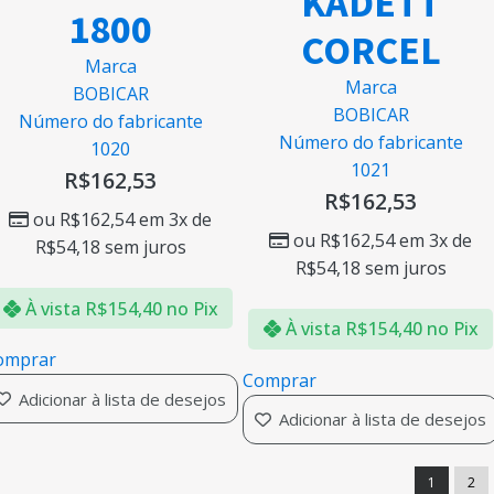
KADETT
1800
CORCEL
Marca
Marca
BOBICAR
BOBICAR
Número do fabricante
Número do fabricante
1020
1021
R$
162,53
R$
162,53
ou
R$
162,54
em 3x de
ou
R$
162,54
em 3x de
R$
54,18
sem juros
R$
54,18
sem juros
À vista
R$
154,40
no Pix
À vista
R$
154,40
no Pix
omprar
Comprar
Adicionar à lista de desejos
Adicionar à lista de desejos
1
2