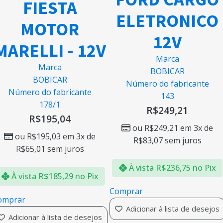
FIESTA
ELETRONICO
MOTOR
12V
MARELLI - 12V
Marca
Marca
BOBICAR
BOBICAR
Número do fabricante
Número do fabricante
143
178/1
R$
249,21
R$
195,04
ou
R$
249,21
em 3x de
ou
R$
195,03
em 3x de
R$
83,07
sem juros
R$
65,01
sem juros
À vista
R$
236,75
no Pix
À vista
R$
185,29
no Pix
Comprar
omprar
Adicionar à lista de desejos
Adicionar à lista de desejos