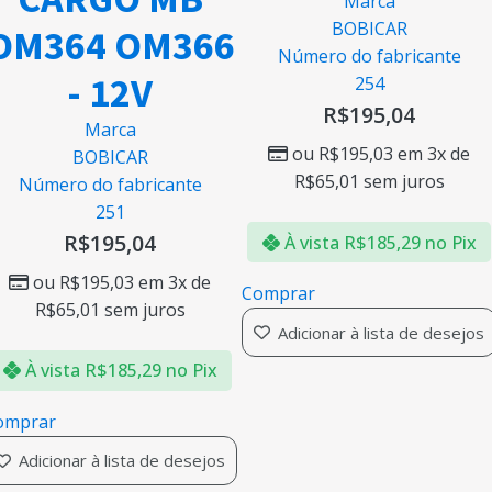
Marca
BOBICAR
OM364 OM366
Número do fabricante
- 12V
254
R$
195,04
Marca
ou
R$
195,03
em 3x de
BOBICAR
R$
65,01
sem juros
Número do fabricante
251
R$
195,04
À vista
R$
185,29
no Pix
ou
R$
195,03
em 3x de
Comprar
R$
65,01
sem juros
Adicionar à lista de desejos
À vista
R$
185,29
no Pix
omprar
Adicionar à lista de desejos