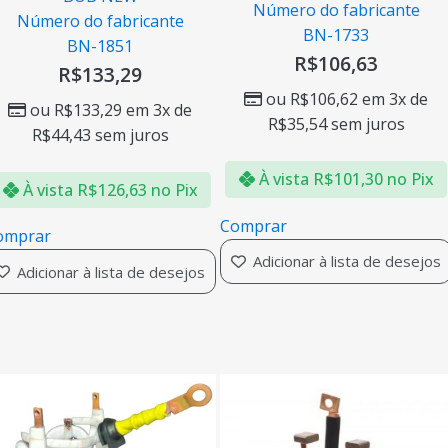
Número do fabricante
Número do fabricante
BN-1733
BN-1851
R$
106,63
R$
133,29
ou
R$
106,62
em 3x de
ou
R$
133,29
em 3x de
R$
35,54
sem juros
R$
44,43
sem juros
À vista
R$
101,30
no Pix
À vista
R$
126,63
no Pix
Comprar
omprar
Adicionar à lista de desejos
Adicionar à lista de desejos