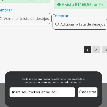
À vista
R$
165,58
no Pix
omprar
Comprar
Adicionar à lista de desejos
Adicionar à lista de desejos
1
2
3
Cadastre-se em nossa newsletter e receba ofertas,
avisos de lançamentos e cupons de desconto.