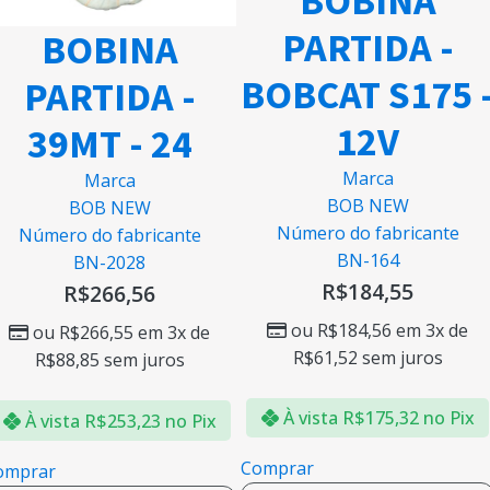
BOBINA
PARTIDA -
BOBINA
BOBCAT S175 
PARTIDA -
12V
39MT - 24
Marca
Marca
BOB NEW
BOB NEW
Número do fabricante
Número do fabricante
BN-164
BN-2028
R$
184,55
R$
266,56
ou
R$
184,56
em 3x de
ou
R$
266,55
em 3x de
R$
61,52
sem juros
R$
88,85
sem juros
À vista
R$
175,32
no Pix
À vista
R$
253,23
no Pix
Comprar
omprar