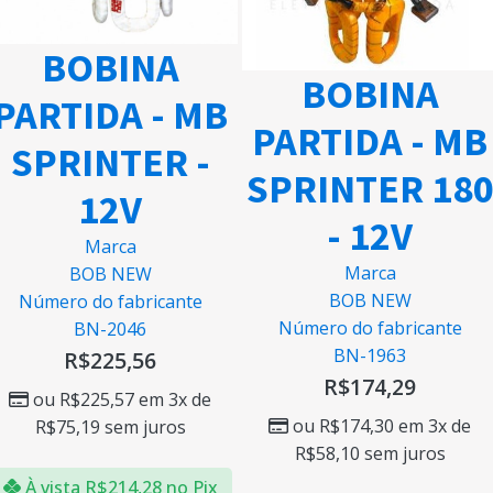
BOBINA
BOBINA
PARTIDA - MB
PARTIDA - MB
SPRINTER -
SPRINTER 18
12V
- 12V
Marca
Marca
BOB NEW
BOB NEW
Número do fabricante
Número do fabricante
BN-2046
BN-1963
R$
225,56
R$
174,29
ou
R$
225,57
em 3x de
ou
R$
174,30
em 3x de
R$
75,19
sem juros
R$
58,10
sem juros
À vista
R$
214,28
no Pix