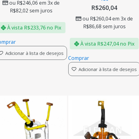
ou
R$
246,06
em 3x de
R$
260,04
R$
82,02
sem juros
ou
R$
260,04
em 3x de
R$
86,68
sem juros
À vista
R$
233,76
no Pix
omprar
À vista
R$
247,04
no Pix
Adicionar à lista de desejos
Comprar
Adicionar à lista de desejos